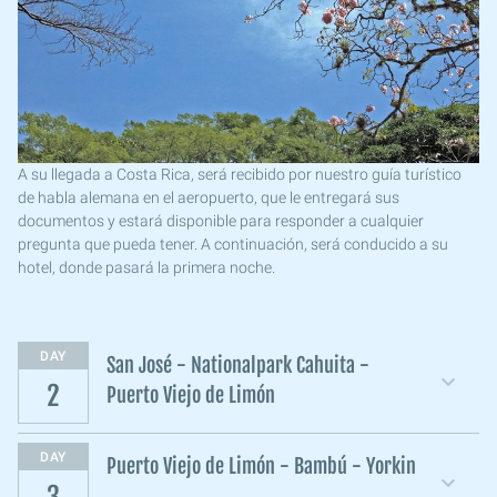
A su llegada a Costa Rica, será recibido por nuestro guía turístico
de habla alemana en el aeropuerto, que le entregará sus
documentos y estará disponible para responder a cualquier
pregunta que pueda tener. A continuación, será conducido a su
hotel, donde pasará la primera noche.
DAY
San José - Nationalpark Cahuita -
2
Puerto Viejo de Limón
DAY
Puerto Viejo de Limón - Bambú - Yorkin
3