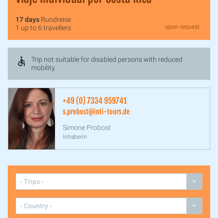
17 days
Rundreise
upon request
1 up to 6 travellers
Trip not suitable for disabled persons with reduced
mobility.
+49 (0) 7334 959741
s.probost@inti-tours.de
Simone Probost
Inhaberin