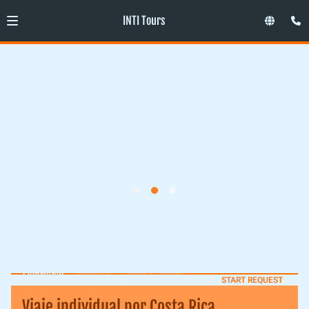
INTI Tours
Overview
Itinerary
Dates & Prices
START REQUEST
Viaje individual por Costa Rica