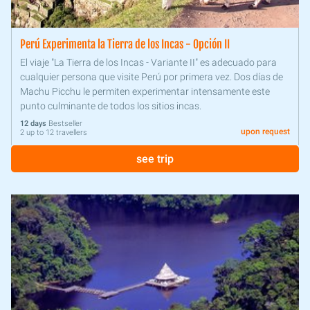
Perú Experimenta la Tierra de los Incas - Opción II
El viaje "La Tierra de los Incas - Variante II" es adecuado para
cualquier persona que visite Perú por primera vez. Dos días de
Machu Picchu le permiten experimentar intensamente este
punto culminante de todos los sitios incas.
12 days
Bestseller
upon request
2 up to 12 travellers
see trip