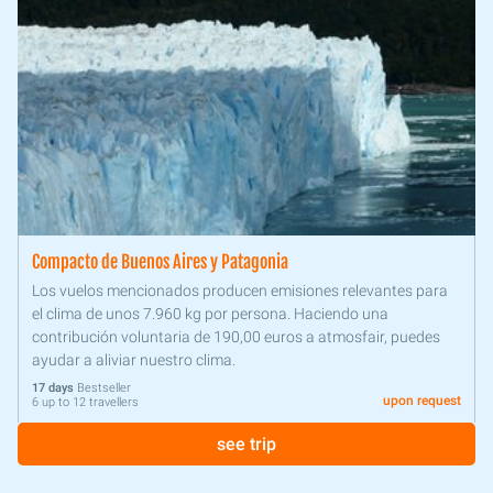
Compacto de Buenos Aires y Patagonia
Los vuelos mencionados producen emisiones relevantes para
el clima de unos 7.960 kg por persona. Haciendo una
contribución voluntaria de 190,00 euros a atmosfair, puedes
ayudar a aliviar nuestro clima.
17 days
Bestseller
upon request
6 up to 12 travellers
see trip