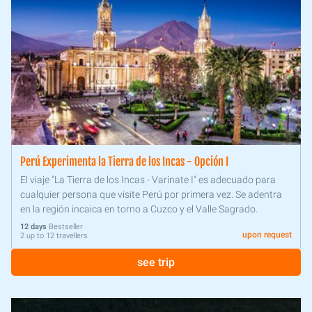
Perú Experimenta la Tierra de los Incas - Opción I
El viaje "La Tierra de los Incas - Varinate I" es adecuado para
cualquier persona que visite Perú por primera vez. Se adentra
en la región incaica en torno a Cuzco y el Valle Sagrado.
12 days
Bestseller
upon request
2 up to 12 travellers
see trip