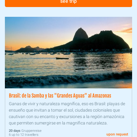
see trip
Brasil: de la Samba y las "Grandes Aguas" al Amazonas
Ganas de vivir y naturaleza magnífica, eso es Brasil: playas de
ensueño que invitan a tomar el sol, ciudades coloniales que
cautivan con su encanto y excursiones a la región amazónica
que permiten sumergirse en la magnífica naturaleza.
20 days
Gruppenreise
upon request
6 up to 12 travellers