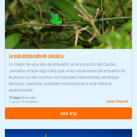
Lo más destacado de Jamaica
Lo mejor de una isla de ensueño: en el corazón del Caribe,
Jamaica ofrece algo más que unas vacaciones de ensueño en
la playa. La isla cautiva con paisajes fascinantes, extensas
llanuras costeras, ciudades interesantes y una historia
apasionante.
15 days
Bestseller
upon request
2 up to 15 travellers
see trip