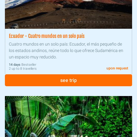
Ecuador - Cuatro mundos en un solo país
Cuatro mundos en un solo país: Ecuador, el más pequeño de
los estados andinos, reúne todo lo que ofrece Sudamérica en
un espacio muy reducido.
14 days
Bestseller
upon request
2 up to 8 travellers
see trip