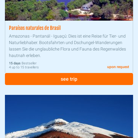
Paraísos naturales de Brasil
Amazonas - Pantanál - Iguaçú: Dies ist eine Reise für Tier- und
Naturliebhaber. Bootsfahrten und Dschungel-Wanderungen
lassen Sie die unglaubliche Flora und Fauna des Regenwaldes
hautnah erleben.
15 days
Bestseller
upon request
4 up to 15 travellers
see trip