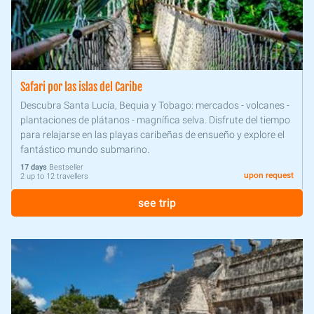
Safari por las islas del Caribe
Descubra Santa Lucía, Bequia y Tobago: mercados - volcanes -
plantaciones de plátanos - magnífica selva. Disfrute del tiempo
para relajarse en las playas caribeñas de ensueño y explore el
fantástico mundo submarino.
17 days
Bestseller
upon request
2 up to 12 travellers
see trip