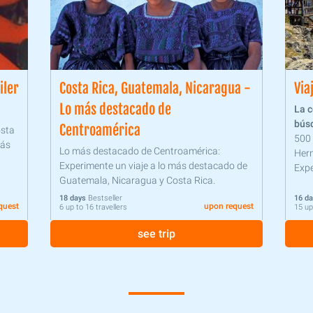
iler
Costa Rica, Guatemala, Nicaragua -
Via
Lo más destacado de
La c
bús
Centroamérica
osta
500
más
Lo más destacado de Centroamérica:
Hern
Experimente un viaje a lo más destacado de
Expe
Guatemala, Nicaragua y Costa Rica.
civi
18 days
Bestseller
16 d
quest
upon request
6 up to 16 travellers
15 up
see trip