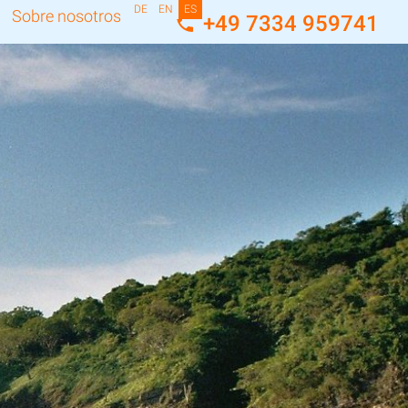
DE
EN
ES
Sobre nosotros
+49 7334 959741