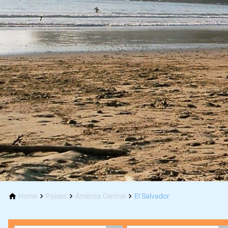
Home
Países
América Central
El Salvador