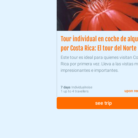
Tour individual en coche de alqu
por Costa Rica: El tour del Norte
Este tour es ideal para quienes visitan C
Rica por primera vez. Lleva a las vistas 
impresionantes e importantes.
7 days
Individualreise
upon re
1 up to 4 travellers
see trip