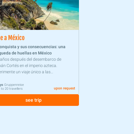
je a México
onquista y sus consecuencias: una
queda de huellas en México
 años después del desembarco de
án Cortés en el imperio azteca.
rimente un viaje único a las
lizaciones avanzadas de México.
ays
Gruppenreise
upon request
 to 20 travellers
see trip