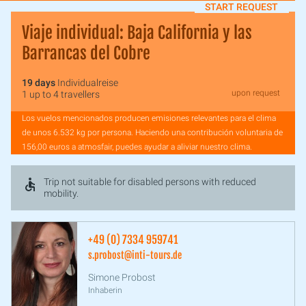
START REQUEST
Viaje individual: Baja California y las
Barrancas del Cobre
19 days
Individualreise
upon request
1 up to 4 travellers
Los vuelos mencionados producen emisiones relevantes para el clima
de unos 6.532 kg por persona. Haciendo una contribución voluntaria de
156,00 euros a atmosfair, puedes ayudar a aliviar nuestro clima.
Trip not suitable for disabled persons with reduced
mobility.
+49 (0) 7334 959741
s.probost@inti-tours.de
Simone Probost
Inhaberin