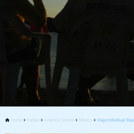
Home
Países
América Central
México
Viaje individual: Ba