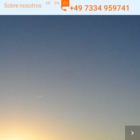
DE
EN
ES
Sobre nosotros
+49 7334 959741