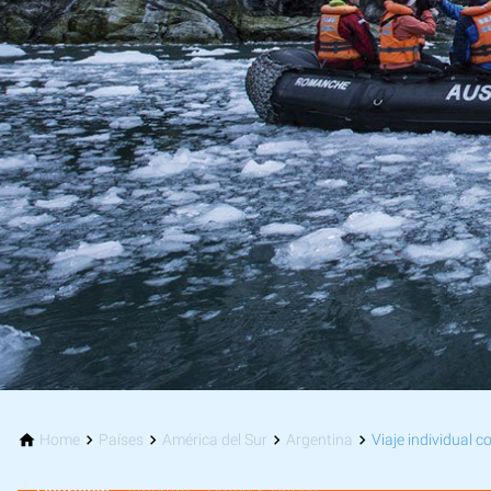
Home
Países
América del Sur
Argentina
Viaje individual 