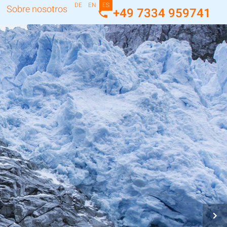
DE
EN
ES
Sobre nosotros
+49 7334 959741