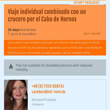
START REQUEST
Viaje individual combinado con un
crucero por el Cabo de Hornos
26 days
Rundreise
upon request
1 up to 6 travellers
Los vuelos mencionados producen emisiones relevantes para el clima
de unos 9.647 kg por persona. Haciendo una contribución voluntaria de
224,00 euros a atmosfair, puedes ayudar a aliviar nuestro clima.
Trip not suitable for disabled persons with reduced
mobility.
+49 (0) 7334 959741
s.probost@inti-tours.de
Simone Probost
Inhaberin