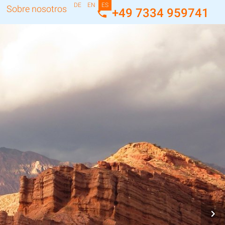
DE
EN
ES
Sobre nosotros
+49 7334 959741