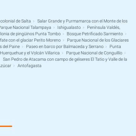
colonial de Salta
Salar Grande y Purmamarca con el Monte de los
arque Nacional Talampaya
Ishigualasto
Península Valdés,
lonia de pingüinos Punta Tombo
Bosque Petrificado Sarmiento
fate con el glaciar Perito Moreno
Parque Nacional de los Glaciares
s del Paine
Paseo en barco por Balmaceda y Serrano
Punta
uerquehue y el Volcán Villarica
Parque Nacional de Conguillío
San Pedro de Atacama con campo de géiseres El Tatio y Valle de la
Azúcar
Antofagasta