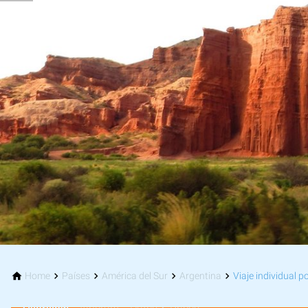
Home
Países
América del Sur
Argentina
Viaje individual po