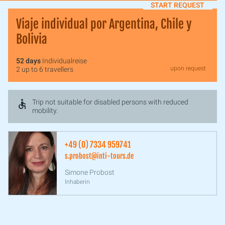
START REQUEST
Viaje individual por Argentina, Chile y
Bolivia
52 days
Individualreise
upon request
2 up to 6 travellers
Trip not suitable for disabled persons with reduced
mobility.
+49 (0) 7334 959741
s.probost@inti-tours.de
Simone Probost
Inhaberin