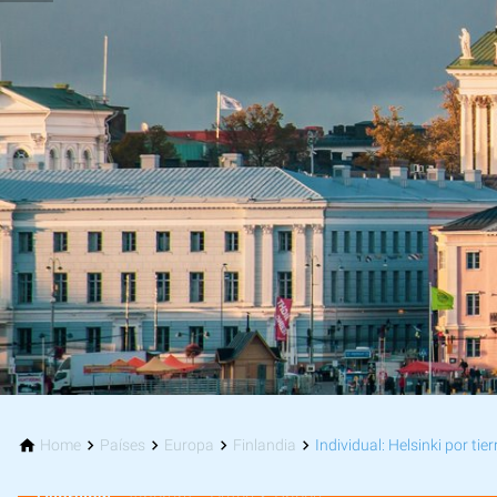
Home
Países
Europa
Finlandia
Individual: Helsinki por tie