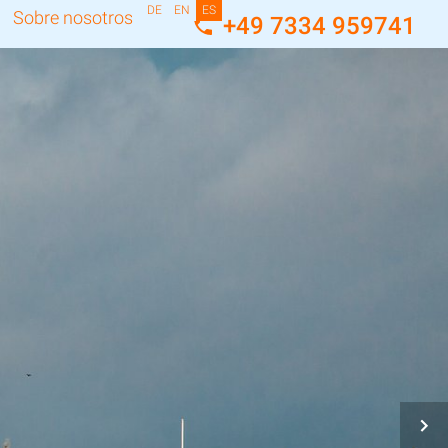
DE
EN
ES
Sobre nosotros
+49 7334 959741