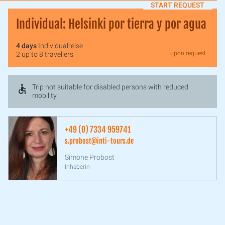
START REQUEST
Individual: Helsinki por tierra y por agua
4 days
Individualreise
upon request
2 up to 8 travellers
Trip not suitable for disabled persons with reduced
mobility.
+49 (0) 7334 959741
s.probost@inti-tours.de
Simone Probost
Inhaberin