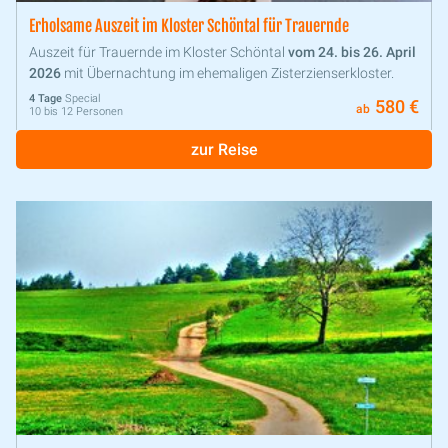
Erholsame Auszeit im Kloster Schöntal für Trauernde
Auszeit für Trauernde im Kloster Schöntal
vom 24. bis 26. April
2026
mit Übernachtung im ehemaligen Zisterzienserkloster.
4 Tage
Special
580 €
ab
10 bis 12 Personen
zur Reise