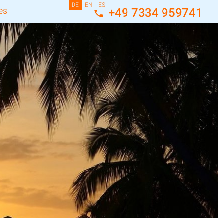
DE
EN
ES
es
+49 7334 959741