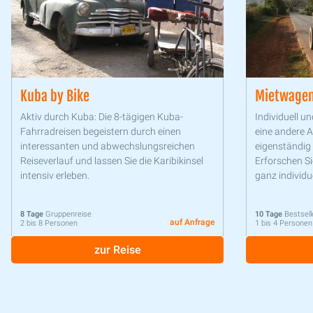
Kuba by Bike
Mietwagen
Aktiv durch Kuba: Die 8-tägigen Kuba-
Individuell un
Fahrradreisen begeistern durch einen
eine andere 
interessanten und abwechslungsreichen
eigenständig
Reiseverlauf und lassen Sie die Karibikinsel
Erforschen Si
intensiv erleben.
ganz individu
8 Tage
Gruppenreise
10 Tage
Bestsell
auf Anfrage
2 bis 8 Personen
1 bis 4 Personen
zur Reise