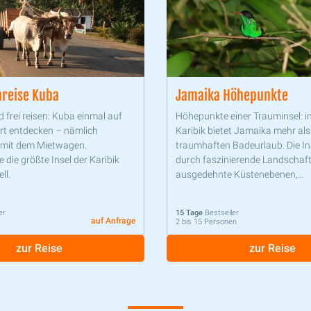
reise Kuba
Jamaika Höhepunkte
d frei reisen: Kuba einmal auf
Höhepunkte einer Trauminsel: i
Art entdecken – nämlich
Karibik bietet Jamaika mehr als
 mit dem Mietwagen.
traumhaften Badeurlaub. Die Ins
e die größte Insel der Karibik
durch faszinierende Landschaft
ell.
ausgedehnte Küstenebenen,
interessante Städte und einer
Geschichte.
er
15 Tage
Bestseller
auf Anfrage
2 bis 15 Personen
zur Reise
zur Reise