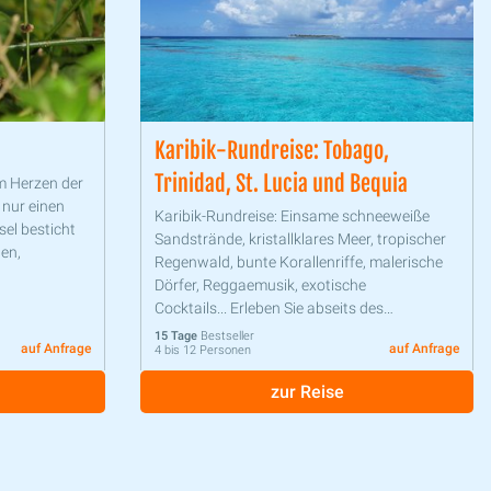
Karibik-Rundreise: Tobago,
Trinidad, St. Lucia und Bequia
m Herzen der
 nur einen
Karibik-Rundreise: Einsame schneeweiße
el besticht
Sandstrände, kristallklares Meer, tropischer
en,
Regenwald, bunte Korallenriffe, malerische
Dörfer, Reggaemusik, exotische
 spannenden
Cocktails... Erleben Sie abseits des
Massentourismus die schönsten,
15 Tage
Bestseller
auf Anfrage
auf Anfrage
4 bis 12 Personen
weitgehend unentdeckten Plätze der Karibik!
zur Reise