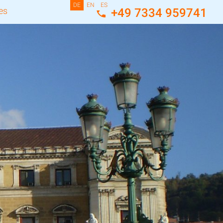
DE
EN
ES
es
+49 7334 959741