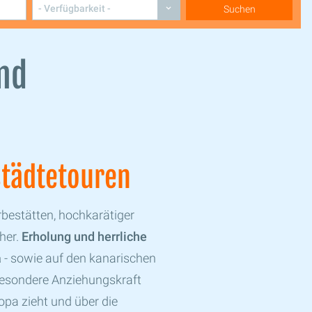
und
Städtetouren
rbestätten, hochkarätiger
cher.
Erholung und herrliche
a
- sowie auf den kanarischen
besondere Anziehungskraft
opa zieht und über die