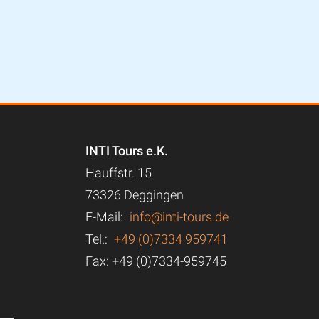
INTI Tours e.K.
Hauffstr. 15
73326 Deggingen
E-Mail:
info@inti-tours.de
Tel.:
+49 (0)7334 959741
Fax: +49 (0)7334-959745