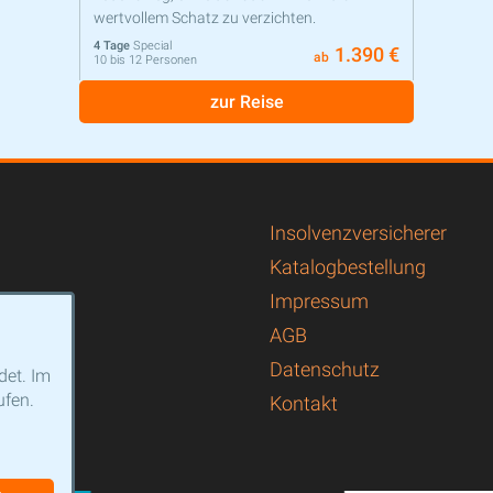
wertvollem Schatz zu verzichten.
4 Tage
Special
1.390 €
ab
10 bis 12 Personen
zur Reise
Insolvenzversicherer
Katalogbestellung
Impressum
AGB
Datenschutz
det. Im
ufen.
Kontakt