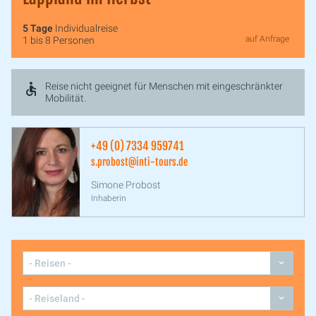
5 Tage
Individualreise
auf Anfrage
1 bis 8 Personen
Reise nicht geeignet für Menschen mit eingeschränkter
Mobilität.
+49 (0) 7334 959741
s.probost@inti-tours.de
Simone Probost
Inhaberin