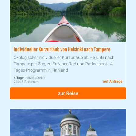
Individueller Kurzurlaub von Helsinki nach Tampere
Ökologischer individueller Kurzurlaub ab Helsinki nach
Tampere per Zug, zu Fuß, per Rad und Paddelboot - 4-
Tages-Programm in Finnland
4 Tage
Individualreise
auf Anfrage
2 bis 8 Personen
zur Reise