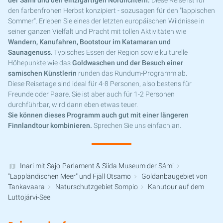
der Sami und den einzigartigen Nordlichtern.
Diese Reise ist für
den farbenfrohen Herbst konzipiert - sozusagen für den "lappischen
Sommer". Erleben Sie eines der letzten europäischen Wildnisse in
seiner ganzen Vielfalt und Pracht mit tollen Aktivitäten wie
Wandern, Kanufahren, Bootstour im Katamaran und
Saunagenuss
. Typisches Essen der Region sowie kulturelle
Höhepunkte wie das
Goldwaschen und der Besuch einer
samischen Künstlerin
runden das Rundum-Programm ab.
Diese Reisetage sind ideal für 4-8 Personen, also bestens für
Freunde oder Paare. Sie ist aber auch für 1-2 Personen
durchführbar, wird dann eben etwas teuer.
Sie können dieses Programm auch gut mit einer längeren
Finnlandtour kombinieren.
Sprechen Sie uns einfach an.
Inari mit Sajo-Parlament & Siida Museum der Sámi
"Lappländischen Meer" und Fjäll Otsamo
Goldanbaugebiet von
Tankavaara
Naturschutzgebiet Sompio
Kanutour auf dem
Luttojärvi-See