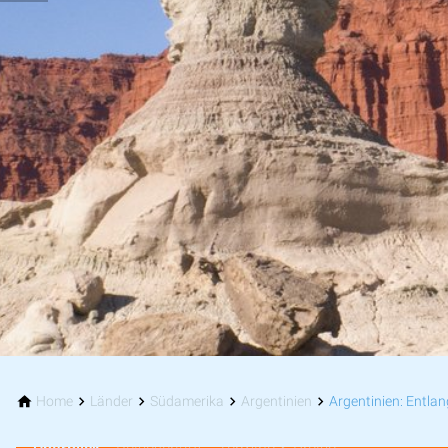
Home
Länder
Südamerika
Argentinien
Argentinien: Entlan