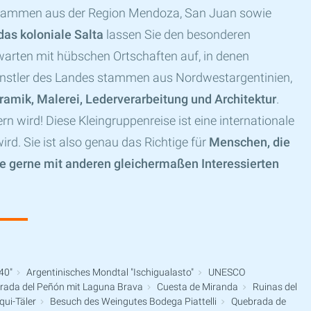
 stammen aus der Region Mendoza, San Juan sowie
as koloniale Salta
lassen Sie den besonderen
warten mit hübschen Ortschaften auf, in denen
nstler des Landes stammen aus Nordwestargentinien,
ramik, Malerei, Lederverarbeitung und Architektur
.
tern wird! Diese Kleingruppenreise ist eine internationale
ird. Sie ist also genau das Richtige für
Menschen, die
se gerne mit anderen gleichermaßen Interessierten
40"
Argentinisches Mondtal "Ischigualasto"
UNESCO
rada del Peñón mit Laguna Brava
Cuesta de Miranda
Ruinas del
ui-Täler
Besuch des Weingutes Bodega Piattelli
Quebrada de