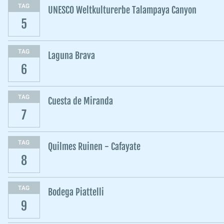
TAG
UNESCO Weltkulturerbe Talampaya Canyon
5
TAG
Laguna Brava
6
TAG
Cuesta de Miranda
7
TAG
Quilmes Ruinen - Cafayate
8
TAG
Bodega Piattelli
9