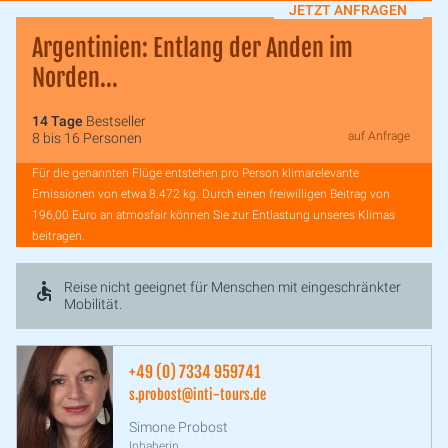
JETZT ANFRAGEN
Argentinien: Entlang der Anden im
Norden...
14 Tage
Bestseller
auf Anfrage
8 bis 16 Personen
Für die genannten Flüge entstehen pro Person klimarelevante
Emissionen von etwa 8.472 kg. Durch einen freiwilligen Beitrag von
196,00 Euro an atmosfair können Sie zur Entlastung unseres Klimas
beitragen.
Reise nicht geeignet für Menschen mit eingeschränkter
Mobilität.
+49 (0) 7334 959741
s.probost@inti-tours.de
Simone Probost
Inhaberin