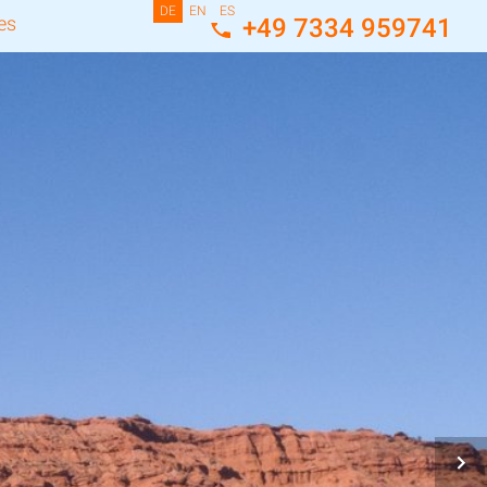
DE
EN
ES
es
+49 7334 959741