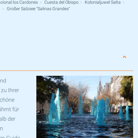
cional los Cardones
Cuesta del Obispo
Kolonialjuwel Salta
g
Großer Salzsee "Salinas Grandes"
und
 zu Ihrer
schöne
ühmt für
alb der
im
en Guide