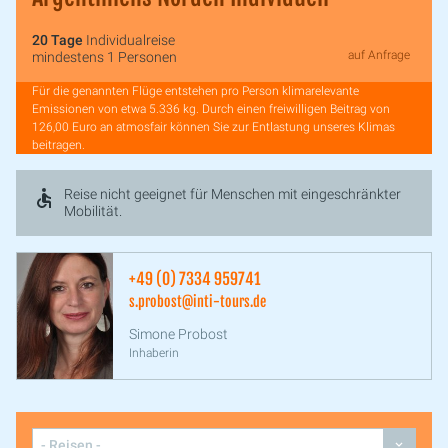
20 Tage
Individualreise
auf Anfrage
mindestens 1 Personen
Für die genannten Flüge entstehen pro Person klimarelevante
Emissionen von etwa 5.336 kg. Durch einen freiwilligen Beitrag von
126,00 Euro an atmosfair können Sie zur Entlastung unseres Klimas
beitragen.
Reise nicht geeignet für Menschen mit eingeschränkter
Mobilität.
+49 (0) 7334 959741
s.probost@inti-tours.de
Simone Probost
Inhaberin