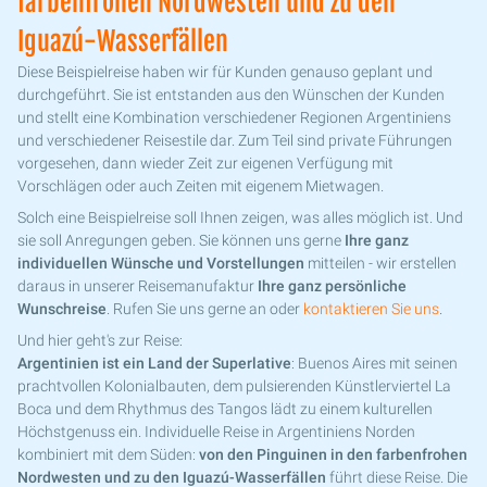
farbenfrohen Nordwesten und zu den
Iguazú-Wasserfällen
Diese Beispielreise haben wir für Kunden genauso geplant und
durchgeführt. Sie ist entstanden aus den Wünschen der Kunden
und stellt eine Kombination verschiedener Regionen Argentiniens
und verschiedener Reisestile dar. Zum Teil sind private Führungen
vorgesehen, dann wieder Zeit zur eigenen Verfügung mit
Vorschlägen oder auch Zeiten mit eigenem Mietwagen.
Solch eine Beispielreise soll Ihnen zeigen, was alles möglich ist. Und
sie soll Anregungen geben. Sie können uns gerne
Ihre ganz
individuellen Wünsche und Vorstellungen
mitteilen - wir erstellen
daraus in unserer Reisemanufaktur
Ihre ganz persönliche
Wunschreise
. Rufen Sie uns gerne an oder
kontaktieren Sie uns
.
Und hier geht's zur Reise:
Argentinien ist ein Land der Superlative
: Buenos Aires mit seinen
prachtvollen Kolonialbauten, dem pulsierenden Künstlerviertel La
Boca und dem Rhythmus des Tangos lädt zu einem kulturellen
Höchstgenuss ein. Individuelle Reise in Argentiniens Norden
kombiniert mit dem Süden:
von den Pinguinen in den farbenfrohen
Nordwesten und zu den Iguazú-Wasserfällen
führt diese Reise. Die