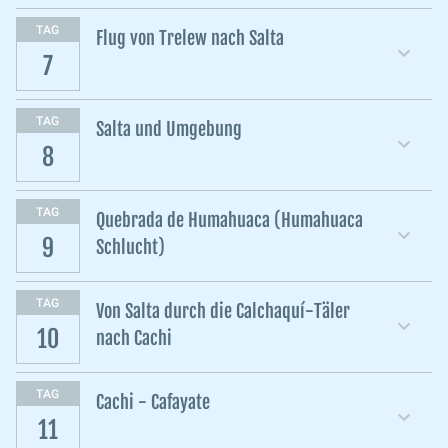
TAG
Flug von Trelew nach Salta
7
TAG
Salta und Umgebung
8
TAG
Quebrada de Humahuaca (Humahuaca
9
Schlucht)
TAG
Von Salta durch die Calchaquí-Täler
10
nach Cachi
TAG
Cachi - Cafayate
11