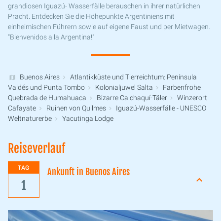
grandiosen Iguazú- Wasserfälle berauschen in ihrer natürlichen
Pracht. Entdecken Sie die Höhepunkte Argentiniens mit
einheimischen Führern sowie auf eigene Faust und per Mietwagen.
"Bienvenidos a la Argentina!"
Buenos Aires
Atlantikküste und Tierreichtum: Península
Valdés und Punta Tombo
Kolonialjuwel Salta
Farbenfrohe
Quebrada de Humahuaca
Bizarre Calchaquí-Täler
Winzerort
Cafayate
Ruinen von Quilmes
Iguazú-Wasserfälle - UNESCO
Weltnaturerbe
Yacutinga Lodge
Reiseverlauf
TAG
Ankunft in Buenos Aires
1