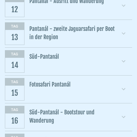
Pantanál - Ausritt und Wanderung
12
TAG
Pantanál - zweite Jaguarsafari per Boot
13
in der Region
TAG
Süd-Pantanál
14
TAG
Fotosafari Pantanál
15
TAG
Süd-Pantanál - Bootstour und
16
Wanderung