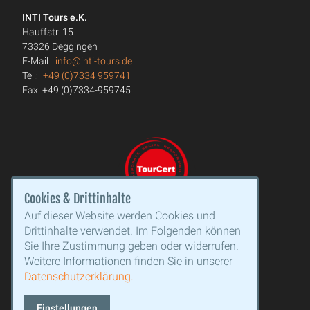
INTI Tours e.K.
Hauffstr. 15
73326 Deggingen
E-Mail:
info@inti-tours.de
Tel.:
+49 (0)7334 959741
Fax: +49 (0)7334-959745
Cookies & Drittinhalte
Auf dieser Website werden Cookies und
Drittinhalte verwendet. Im Folgenden können
Sie Ihre Zustimmung geben oder widerrufen.
Weitere Informationen finden Sie in unserer
Datenschutzerklärung.
Einstellungen