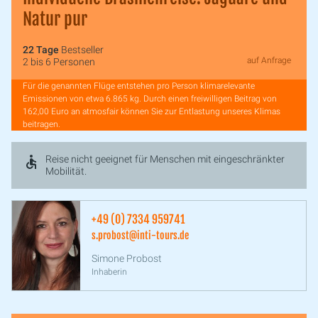
Natur pur
22 Tage
Bestseller
auf Anfrage
2 bis 6 Personen
Für die genannten Flüge entstehen pro Person klimarelevante
Emissionen von etwa 6.865 kg. Durch einen freiwilligen Beitrag von
162,00 Euro an atmosfair können Sie zur Entlastung unseres Klimas
beitragen.
Reise nicht geeignet für Menschen mit eingeschränkter
Mobilität.
+49 (0) 7334 959741
s.probost@inti-tours.de
Simone Probost
Inhaberin