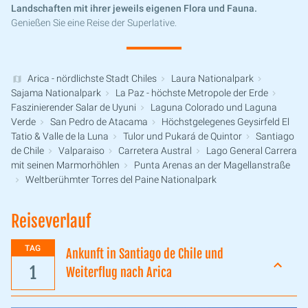
Landschaften mit ihrer jeweils eigenen Flora und Fauna.
Genießen Sie eine Reise der Superlative.
Arica - nördlichste Stadt Chiles
Laura Nationalpark
Sajama Nationalpark
La Paz - höchste Metropole der Erde
Faszinierender Salar de Uyuni
Laguna Colorado und Laguna
Verde
San Pedro de Atacama
Höchstgelegenes Geysirfeld El
Tatio & Valle de la Luna
Tulor und Pukará de Quintor
Santiago
de Chile
Valparaiso
Carretera Austral
Lago General Carrera
mit seinen Marmorhöhlen
Punta Arenas an der Magellanstraße
Weltberühmter Torres del Paine Nationalpark
Reiseverlauf
TAG
Ankunft in Santiago de Chile und
1
Weiterflug nach Arica