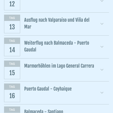
12
TAG
Ausflug nach Valparaiso und Viña del
13
Mar
TAG
Weiterflug nach Balmaceda - Puerto
14
Gaudal
TAG
Marmorhöhlen im Lago General Carrera
15
TAG
Puerto Gaudal - Coyhaique
16
TAG
Balmaceda - Santiago