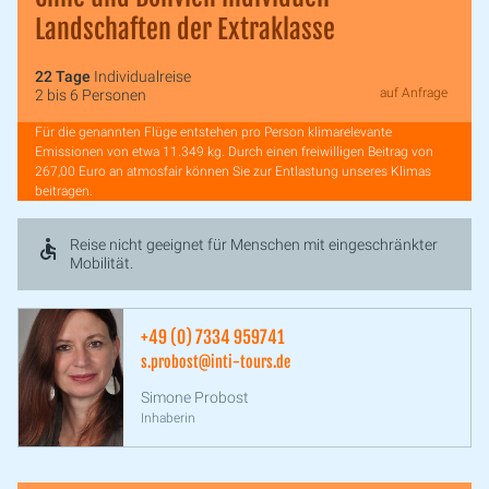
Landschaften der Extraklasse
22 Tage
Individualreise
auf Anfrage
2 bis 6 Personen
Für die genannten Flüge entstehen pro Person klimarelevante
Emissionen von etwa 11.349 kg. Durch einen freiwilligen Beitrag von
267,00 Euro an atmosfair können Sie zur Entlastung unseres Klimas
beitragen.
Reise nicht geeignet für Menschen mit eingeschränkter
Mobilität.
+49 (0) 7334 959741
s.probost@inti-tours.de
Simone Probost
Inhaberin