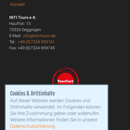
Kontakt
INTI Tours e.K.
Hauffstr. 15
73326 Deggingen
E-Mail:
info@inti-tours.de
Tel.:
+49 (0)7334 959741
Fax: +49 (0)7334-959745
Cookies & Drittinhalte
Auf dieser Website werden Cookies und
Drittinhalte verwendet. Im Folgenden können
Sie Ihre Zustimmung geben oder widerrufen.
Weitere Informationen finden Sie in unserer
Datenschutzerklärung.