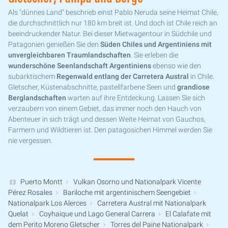
Als "dünnes Land" beschrieb einst Pablo Neruda seine Heimat Chile,
die durchschnittlich nur 180 km breit ist. Und doch ist Chile reich an
beeindruckender Natur. Bei dieser Mietwagentour in Südchile und
Patagonien genießen Sie den
Süden Chiles und Argentiniens mit
unvergleichbaren Traumlandschaften
. Sie erleben die
wunderschöne Seenlandschaft Argentiniens
ebenso wie den
subarktischem
Regenwald entlang der Carretera Austral
in Chile.
Gletscher, Küstenabschnitte, pastellfarbene Seen und
grandiose
Berglandschaften
warten auf ihre Entdeckung. Lassen Sie sich
verzaubern von einem Gebiet, das immer noch den Hauch von
Abenteuer in sich trägt und dessen Weite Heimat von Gauchos,
Farmern und Wildtieren ist. Den patagosichen Himmel werden Sie
nie vergessen.
Puerto Montt
Vulkan Osorno und Nationalpark Vicente
Pérez Rosales
Bariloche mit argentinischem Seengebiet
Nationalpark Los Alerces
Carretera Austral mit Nationalpark
Quelat
Coyhaique und Lago General Carrera
El Calafate mit
dem Perito Moreno Gletscher
Torres del Paine Nationalpark