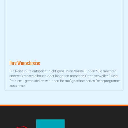
Ihre Wunschreise
Die Reiseroute entspricht nicht ganz Ihren Vorstellungen? Sie möchten
andere Strecken eibauen oder länger an manchen Orten verweilen? Kein
Problem - gerne stellen wir Ihnen Ihr maßgeschneidertes Reiseprogramm
zusammen!