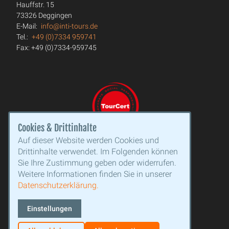
Hauffstr. 15
73326 Deggingen
E-Mail:
info@inti-tours.de
Tel.:
+49 (0)7334 959741
Fax: +49 (0)7334-959745
Cookies & Drittinhalte
Auf dieser Website werden Cookies und
Drittinhalte verwendet. Im Folgenden können
Sie Ihre Zustimmung geben oder widerrufen.
Weitere Informationen finden Sie in unserer
Datenschutzerklärung.
Einstellungen