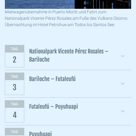
Mietwagenübernahme in Puerto Montt und Fahrt zum
Nationalpark Vicente Pérez Rosales am Fuße des Vulkans Osorno.
Übernachtung im Hotel Petrohue am Todos los Santos See.
TAG
Nationalpark Vicente Pérez Rosales –
2
Bariloche
TAG
Bariloche – Futaleufú
3
TAG
Futaleufú – Puyuhuapi
4
TAG
Puyuhuapi