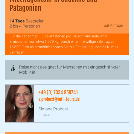
Patagonien
14 Tage
Bestseller
auf Anfrage
2 bis 4 Personen
Für die genannten Flüge entstehen pro Person klimarelevante
Emissionen von etwa 6.979 kg. Durch einen freiwilligen Beitrag von
162,00 Euro an atmosfair können Sie zur Entlastung unseres Klimas
beitragen.
Reise nicht geeignet für Menschen mit eingeschränkter
Mobilität.
+49 (0) 7334 959741
s.probost@inti-tours.de
Simone Probost
Inhaberin