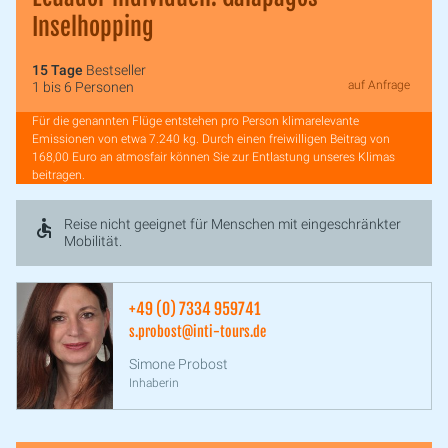
Inselhopping
15 Tage
Bestseller
auf Anfrage
1 bis 6 Personen
Für die genannten Flüge entstehen pro Person klimarelevante
Emissionen von etwa 7.240 kg. Durch einen freiwilligen Beitrag von
168,00 Euro an atmosfair können Sie zur Entlastung unseres Klimas
beitragen.
Reise nicht geeignet für Menschen mit eingeschränkter
Mobilität.
+49 (0) 7334 959741
s.probost@inti-tours.de
Simone Probost
Inhaberin