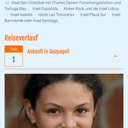
Insel San Cristóbal mit Charles Darwin Forschungsstation und
Tortuga Bay
Insel Española
Kicker Rock und die Insel Lobos
Insel Isabela
Islote Las Tintoreras
Insel Plaza Sur
Insel
Bartolomé oder Insel Santiago
Reiseverlauf
TAG
Ankunft in Guayaquil
1