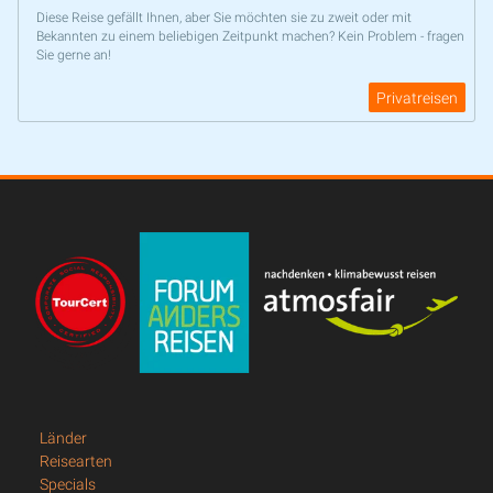
Diese Reise gefällt Ihnen, aber Sie möchten sie zu zweit oder mit
Bekannten zu einem beliebigen Zeitpunkt machen? Kein Problem - fragen
Sie gerne an!
Privatreisen
Länder
Reisearten
Specials