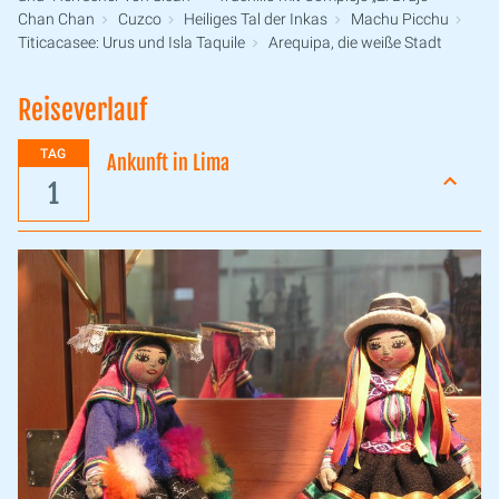
Chan Chan
Cuzco
Heiliges Tal der Inkas
Machu Picchu
Titicacasee: Urus und Isla Taquile
Arequipa, die weiße Stadt
Reiseverlauf
TAG
Ankunft in Lima
1