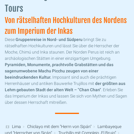
Tours
Von rätselhaften Hochkulturen des Nordens
zum Imperium der Inkas
Diese
Gruppenreise in Nord- und Südperu
bringt Sie zu
rätselhaften Hochkulturen und lässt Sie über die Herrscher der
Moche, Chimú und Inka staunen. Der Norden Perus ist reich an
archäologischen Stätten in einer einzigartigen Umgebung.
Pyramiden, Monumente, prachtvolle Grabstätten und das
sagenumwobene Machu Picchu zeugen von einer
beeindruckenden Kultur.
Imposant sind auch die prächtigen
Herrenhäuser und antiken Bauwerke Trujillos mit
der größten aus
Lehm gebauten Stadt der alten Welt – "Chan Chan"
. Erleben Sie
das Imperium der Inkas und lassen Sie sich von Mythen und Sagen
über dessen Herrschaft mitreißen.
Lima
Chiclayo mit dem "Herrn von Sipán"
Lambayeque
und "Herrscher von Sicán"
Truchillo mit Complejo „El Brujo“