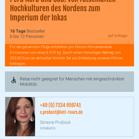
Hochkulturen des Nordens zum
Imperium der Inkas
16 Tage
Bestseller
auf Anfrage
6 bis 12 Personen
Für die genannten Flüge entstehen pro Person Klimarelevante
Emissionen von etwa 8.570 kg. Durch einen freiwilligen Beitrag von
202,00 Euro an atmosfair können Sie zur Entlastung unseres Klimas
beitragen.
Reise nicht geeignet für Menschen mit eingeschränkter
Mobilität.
+49 (0) 7334 959741
s.probost@inti-tours.de
Simone Probost
Inhaberin